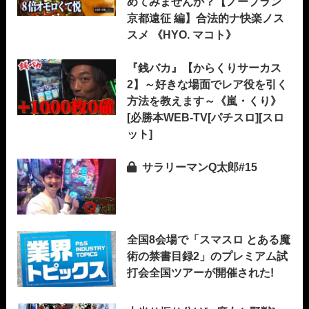
めてみませんか？【ノープラン
京都遠征 編】合法的ナ快楽ノス
スメ 《HYO. マコト》
『銭バカ』【からくりサーカス
2】～好きな場面でレア役を引く
方法を教えます～《嵐・くり》
[必勝本WEB-TV[パチスロ][スロ
ット]
サラリーマンQ太郎#15
全国8会場で「スマスロ とある魔
術の禁書目録2」のプレミアム試
打会全国ツアーが開催された!