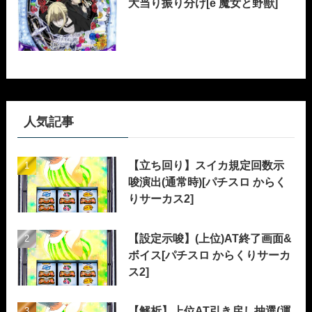
大当り振り分け[e 魔女と野獣]
人気記事
【立ち回り】スイカ規定回数示
唆演出(通常時)[パチスロ からく
りサーカス2]
【設定示唆】(上位)AT終了画面&
ボイス[パチスロ からくりサーカ
ス2]
【解析】上位AT引き戻し抽選(運