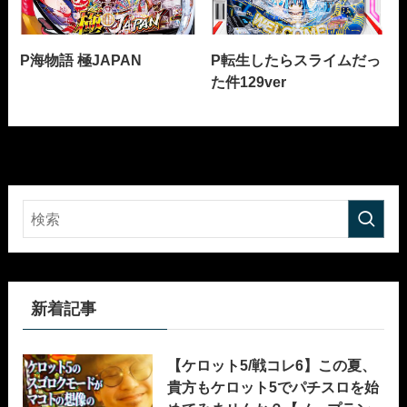
P海物語 極JAPAN
P転生したらスライムだっ
た件129ver
新着記事
【ケロット5/戦コレ6】この夏、
貴方もケロット5でパチスロを始