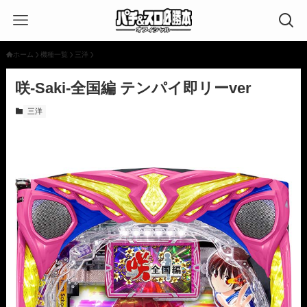
ホーム
機種一覧
三洋
咲-Saki-全国編 テンパイ即リーver
三洋