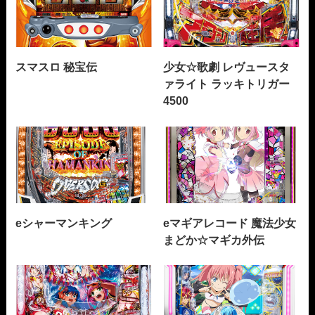
スマスロ 秘宝伝
少女☆歌劇 レヴュースタ
ァライト ラッキトリガー
4500
eシャーマンキング
eマギアレコード 魔法少女
まどか☆マギカ外伝