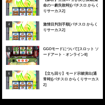
命の一劇失敗時)[パチスロ からく
りサーカス2]
激情目判別手順[パチスロ からく
りサーカス2]
GGOモードについて[スロット ソ
ードアート・オンラインII]
【立ち回り】モード示唆演出(通
常時)[パチスロ からくりサーカス
2]