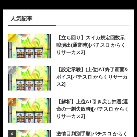
人気記事
【立ち回り】スイカ規定回数示
唆演出(通常時)[パチスロ からく
りサーカス2]
【設定示唆】(上位)AT終了画面&
ボイス[パチスロ からくりサーカ
ス2]
【解析】上位AT引き戻し抽選(運
命の一劇失敗時)[パチスロ からく
りサーカス2]
激情目判別手順[パチスロ からく