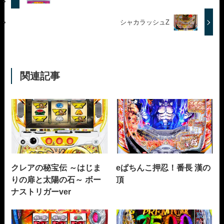
シャカラッシュZ
関連記事
クレアの秘宝伝 ～はじま
eぱちんこ押忍！番長 漢の
りの扉と太陽の石～ ボー
頂
ナストリガーver