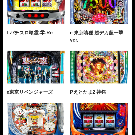
Lパチスロ喰霊-零-Re
e 東京喰種 超デカ超一撃
ver.
e東京リベンジャーズ
Pえとたま2 神祭