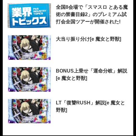
全国8会場で「スマスロ とある魔
術の禁書目録2」のプレミアム試
打会全国ツアーが開催された!
大当り振り分け[e 魔女と野獣]
BONUS上乗せ「運命分岐」解説
[e 魔女と野獣]
LT「復讐RUSH」解説[e 魔女と
野獣]