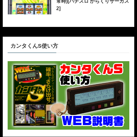
常時)[パチスロ からくりサーカス
2]
カンタくんS使い方