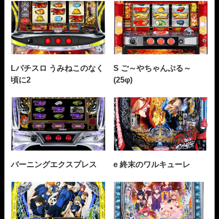
Lパチスロ うみねこのなく
S ご～やちゃんぷる～
頃に2
(25φ)
バーニングエクスプレス
e 終末のワルキューレ