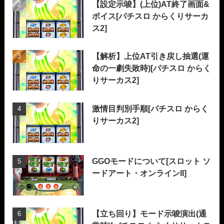
【設定示唆】(上位)AT終了画面&
ボイス[パチスロ からくりサーカ
ス2]
【解析】上位AT引き戻し抽選(運
命の一劇失敗時)[パチスロ からく
りサーカス2]
激情目判別手順[パチスロ からく
りサーカス2]
GGOモードについて[スロット ソ
ードアート・オンラインII]
【立ち回り】モード示唆演出(通