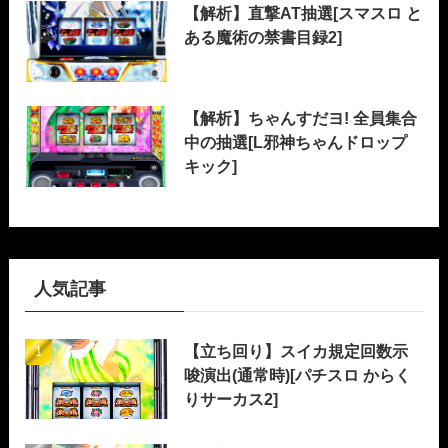
【解析】直撃AT抽選[スマスロ と
ある魔術の禁書目録2]
【解析】ちゃんすだヨ! 全員集合
中の抽選[L邪神ちゃんドロップ
キック]
人気記事
【立ち回り】スイカ規定回数示
唆演出(通常時)[パチスロ からく
りサーカス2]