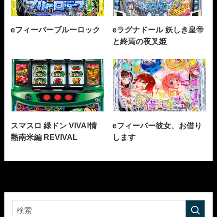
eフィーバーブルーロック
eラグナドール 妖しき皇帝
と終焉の夜叉姫
スマスロ 緑ドン VIVA!情
eフィーバー彼女、お借り
熱南米編 REVIVAL
します