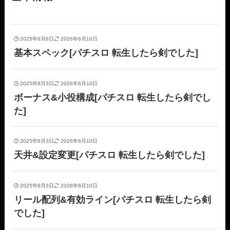
2025年6月6日
2026年6月10日
基本スペック[パチスロ 転生したら剣でした]
2025年8月3日
2026年6月10日
ボーナス&小役構成[パチスロ 転生したら剣でし
た]
2025年8月3日
2026年6月10日
天井&設定変更[パチスロ 転生したら剣でした]
2025年8月3日
2026年6月10日
リール配列&有効ライン[パチスロ 転生したら剣
でした]