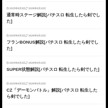
2025年8月3日
2026年6月10日
通常時ステージ解説[パチスロ 転生したら剣でし
た]
2025年8月3日
2026年6月10日
フランBONUS解説[パチスロ 転生したら剣でし
た]
2025年8月3日
2026年6月10日
SUPER状態解説[パチスロ 転生したら剣でした]
2025年8月3日
2026年6月10日
CZ「デーモンバトル」解説[パチスロ 転生した
ら剣でした]