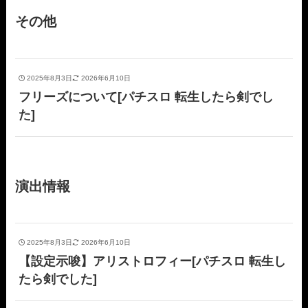
その他
2025年8月3日
2026年6月10日
フリーズについて[パチスロ 転生したら剣でし
た]
演出情報
2025年8月3日
2026年6月10日
【設定示唆】アリストロフィー[パチスロ 転生し
たら剣でした]