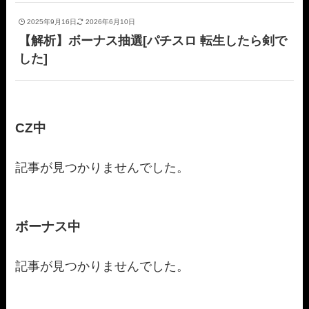
2025年9月16日
2026年6月10日
【解析】ボーナス抽選[パチスロ 転生したら剣で
した]
CZ中
記事が見つかりませんでした。
ボーナス中
記事が見つかりませんでした。