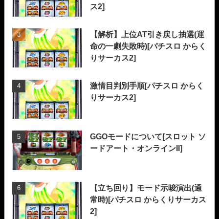
ス2]
【解析】上位AT引き戻し抽選(運
命の一劇失敗時)[パチスロ からく
りサーカス2]
激情目判別手順[パチスロ からく
りサーカス2]
GGOモードについて[スロット ソ
ードアート・オンラインII]
【立ち回り】モード示唆演出(通
常時)[パチスロ からくりサーカス
2]