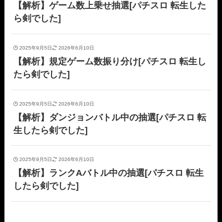
【解析】ゲーム数上乗せ抽選[パチスロ 転生した
ら剣でした]
2025年9月5日
2026年6月10日
【解析】規定ゲーム数振り分け[パチスロ 転生し
たら剣でした]
2025年9月5日
2026年6月10日
【解析】ダンジョンバトル中の抽選[パチスロ 転
生したら剣でした]
2025年9月5日
2026年6月10日
【解析】ランクAバトル中の抽選[パチスロ 転生
したら剣でした]