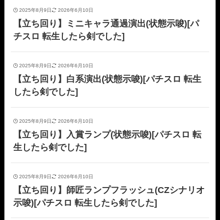
2025年8月9日
2026年6月10日
【立ち回り】ミニキャラ通過演出(状態示唆)[パ
チスロ 転生したら剣でした]
2025年8月9日
2026年6月10日
【立ち回り】白系演出(状態示唆)[パチスロ 転生
したら剣でした]
2025年8月9日
2026年6月10日
【立ち回り】入賞ランプ(状態示唆)[パチスロ 転
生したら剣でした]
2025年8月9日
2026年6月10日
【立ち回り】師匠ランプフラッシュ(CZシナリオ
示唆)[パチスロ 転生したら剣でした]