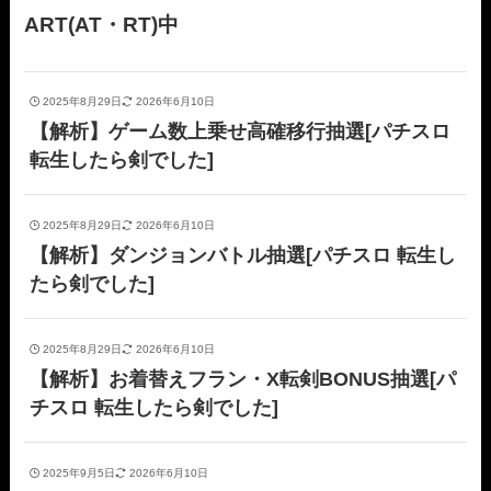
ART(AT・RT)中
2025年8月29日
2026年6月10日
【解析】ゲーム数上乗せ高確移行抽選[パチスロ
転生したら剣でした]
2025年8月29日
2026年6月10日
【解析】ダンジョンバトル抽選[パチスロ 転生し
たら剣でした]
2025年8月29日
2026年6月10日
【解析】お着替えフラン・X転剣BONUS抽選[パ
チスロ 転生したら剣でした]
2025年9月5日
2026年6月10日