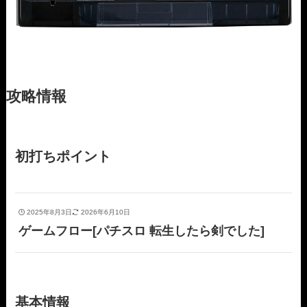
攻略情報
初打ちポイント
2025年8月3日
2026年6月10日
ゲームフロー[パチスロ 転生したら剣でした]
基本情報