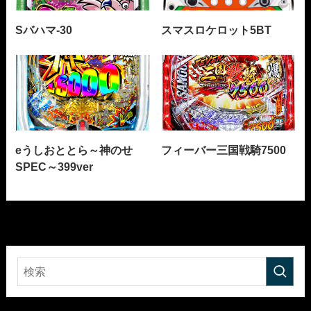
Sバハマ-30
スマスロケロット5BT
eうしおととら～神のせ
フィーバー三国戦騎7500
SPEC～399ver