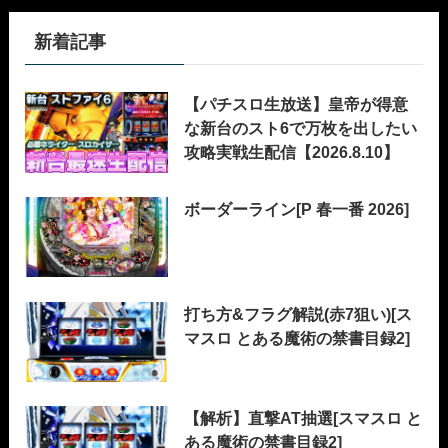
新着記事
【パチスロ生放送】皇帝が得意
な新台のスト6で万枚を出したい
攻略実戦生配信【2026.8.10】
ボーダーライン[P 春一番 2026]
打ち方&フラグ解説(赤7狙い)[ス
マスロ とある魔術の禁書目録2]
【解析】直撃AT抽選[スマスロ と
ある魔術の禁書目録2]