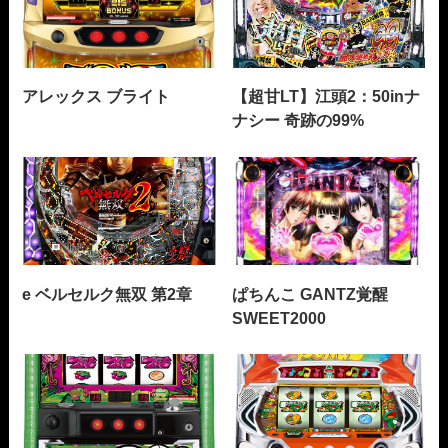
アレックス ブライト
【超甘LT】江頭2：50inナ
ナシー 奇跡の99%
e ベルセルク無双 第2章
ぱちんこ GANTZ覚醒
SWEET2000