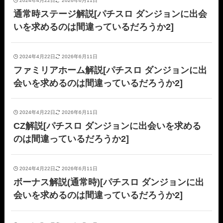
2024年4月22日
2026年6月11日
通常時ステージ解説[パチスロ ダンジョンに出会
いを求めるのは間違っているだろうか2]
2024年4月22日
2026年6月11日
ファミリアホーム解説[パチスロ ダンジョンに出
会いを求めるのは間違っているだろうか2]
2024年4月22日
2026年6月11日
CZ解説[パチスロ ダンジョンに出会いを求める
のは間違っているだろうか2]
2024年4月22日
2026年6月11日
ボーナス解説(通常時)[パチスロ ダンジョンに出
会いを求めるのは間違っているだろうか2]