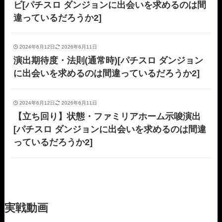
ビ[パチスロ ダンジョンに出会いを求めるのは間
違っているだろうか2]
2024年6月12日
2026年6月11日
演出期待度・法則(通常時)[パチスロ ダンジョン
に出会いを求めるのは間違っているだろうか2]
2024年6月12日
2026年6月11日
【立ち回り】状態・ファミリアホーム示唆演出
[パチスロ ダンジョンに出会いを求めるのは間違
っているだろうか2]
実戦動画