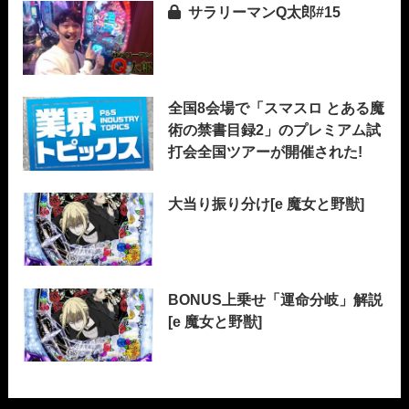
サラリーマンQ太郎#15
全国8会場で「スマスロ とある魔
術の禁書目録2」のプレミアム試
打会全国ツアーが開催された!
大当り振り分け[e 魔女と野獣]
BONUS上乗せ「運命分岐」解説
[e 魔女と野獣]