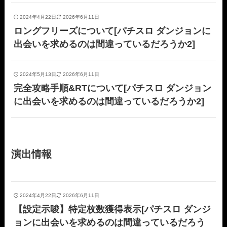
2024年4月22日
2026年6月11日
ロングフリーズについて[パチスロ ダンジョンに
出会いを求めるのは間違っているだろうか2]
2024年5月13日
2026年6月11日
完全攻略手順&RTについて[パチスロ ダンジョン
に出会いを求めるのは間違っているだろうか2]
演出情報
2024年4月22日
2026年6月11日
【設定示唆】特定枚数獲得表示[パチスロ ダンジ
ョンに出会いを求めるのは間違っているだろう