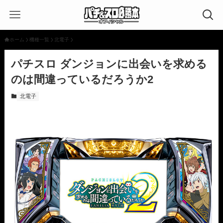
ホーム
機種一覧
北電子
パチスロ ダンジョンに出会いを求める
のは間違っているだろうか2
北電子