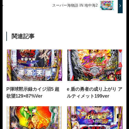
スーパー海物語 IN 地中海2
関連記事
P弾球黙示録カイジ沼5 超
e 盾の勇者の成り上がり ア
欲望129×87%Ver
ルティメット199ver