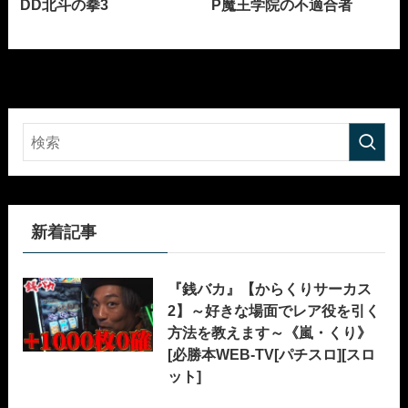
DD北斗の拳3
P魔王学院の不適合者
新着記事
『銭バカ』【からくりサーカス
2】～好きな場面でレア役を引く
方法を教えます～《嵐・くり》
[必勝本WEB-TV[パチスロ][スロ
ット]