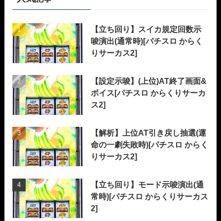
【立ち回り】スイカ規定回数示
唆演出(通常時)[パチスロ からく
りサーカス2]
【設定示唆】(上位)AT終了画面&
ボイス[パチスロ からくりサーカ
ス2]
【解析】上位AT引き戻し抽選(運
命の一劇失敗時)[パチスロ からく
りサーカス2]
【立ち回り】モード示唆演出(通
常時)[パチスロ からくりサーカス
2]