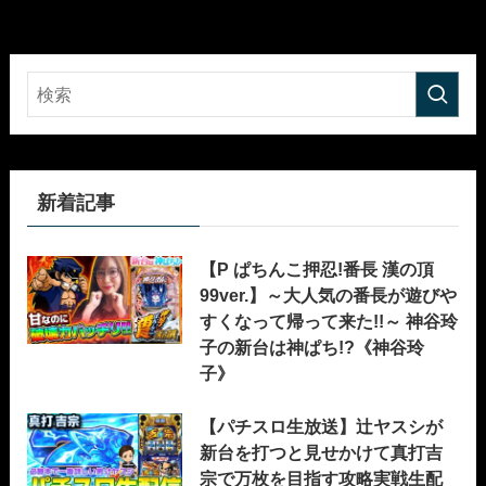
新着記事
【P ぱちんこ押忍!番長 漢の頂
99ver.】～大人気の番長が遊びや
すくなって帰って来た!!～ 神谷玲
子の新台は神ぱち!?《神谷玲
子》
【パチスロ生放送】辻ヤスシが
新台を打つと見せかけて真打吉
宗で万枚を目指す攻略実戦生配