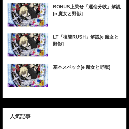
BONUS上乗せ「運命分岐」解説
[e 魔女と野獣]
LT「復讐RUSH」解説[e 魔女と
野獣]
基本スペック[e 魔女と野獣]
人気記事