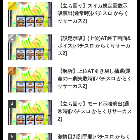
【立ち回り】スイカ規定回数示
唆演出(通常時)[パチスロ からく
りサーカス2]
【設定示唆】(上位)AT終了画面&
ボイス[パチスロ からくりサーカ
ス2]
【解析】上位AT引き戻し抽選(運
命の一劇失敗時)[パチスロ からく
りサーカス2]
【立ち回り】モード示唆演出(通
常時)[パチスロ からくりサーカス
2]
激情目判別手順[パチスロ からく