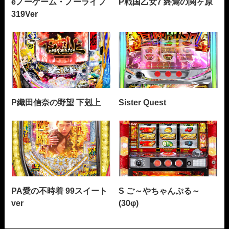
eノーゲーム・ノーライフ
P戦国乙女7 終焉の関ヶ原
319Ver
P織田信奈の野望 下剋上
Sister Quest
PA愛の不時着 99スイート
S ご～やちゃんぷる～
ver
(30φ)