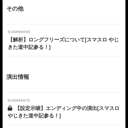
その他
2026年8月3日
【解析】ロングフリーズについて[スマスロ やじ
きた道中記参る！]
演出情報
2026年8月7日
【設定示唆】エンディング中の演出[スマスロ
やじきた道中記参る！]