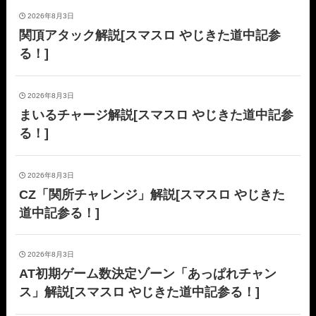
2026年8月3日
関頂アタック解説[スマスロ やじきた道中記参
る！]
2026年8月3日
まいるチャージ解説[スマスロ やじきた道中記参
る！]
2026年8月3日
CZ「関所チャレンジ」解説[スマスロ やじきた
道中記参る！]
2026年8月3日
AT初期ゲーム数決定ゾーン「あっぱれチャン
ス」解説[スマスロ やじきた道中記参る！]