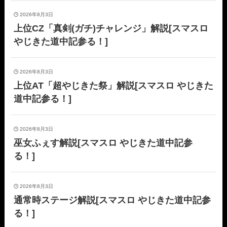
2026年8月3日
上位CZ「真剣(ガチ)チャレンジ」解説[スマスロ
やじきた道中記参る！]
2026年8月3日
上位AT「超やじきた祭」解説[スマスロ やじきた
道中記参る！]
2026年8月3日
巫女ふぇす解説[スマスロ やじきた道中記参
る！]
2026年8月3日
通常時ステージ解説[スマスロ やじきた道中記参
る！]