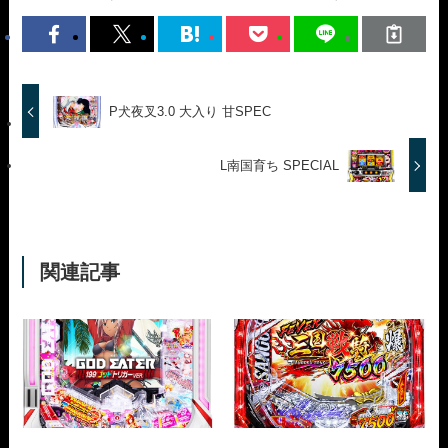
P犬夜叉3.0 大入り 甘SPEC
L南国育ち SPECIAL
関連記事