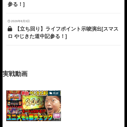
参る！]
2026年8月3日
【立ち回り】ライフポイント示唆演出[スマス
ロ やじきた道中記参る！]
実戦動画
動画