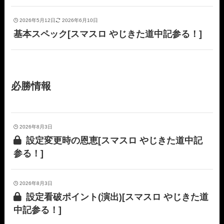
2026年5月12日
2026年6月10日
基本スペック[スマスロ やじきた道中記参る！]
必勝情報
2026年8月3日
設定変更時の恩恵[スマスロ やじきた道中記
参る！]
2026年8月3日
設定看破ポイント(演出)[スマスロ やじきた道
中記参る！]