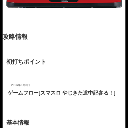
攻略情報
初打ちポイント
2026年8月3日
ゲームフロー[スマスロ やじきた道中記参る！]
基本情報