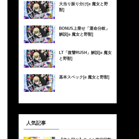
大当り振り分け[e 魔女と野
獣]
BONUS上乗せ「運命分岐」
解説[e 魔女と野獣]
LT「復讐RUSH」解説[e 魔女
と野獣]
基本スペック[e 魔女と野獣]
人気記事