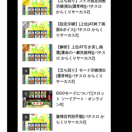
【立ち回り】スイカ規定回数
示唆演出(通常時)[パチスロ
からくりサーカス2]
【設定示唆】(上位)AT終了画
面&ボイス[パチスロ からく
りサーカス2]
【解析】上位AT引き戻し抽
選(運命の一劇失敗時)[パチス
ロ からくりサーカス2]
【立ち回り】モード示唆演出
(通常時)[パチスロ からくり
サーカス2]
GGOモードについて[スロッ
ト ソードアート・オンライ
ンII]
激情目判別手順[パチスロ か
らくりサーカス2]