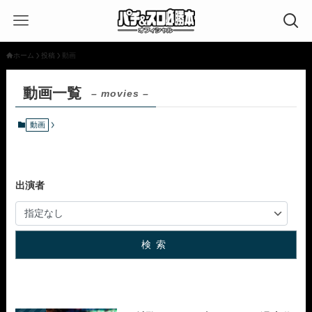
ホーム
投稿
動画
動画一覧
– movies –
動画
出演者
検索