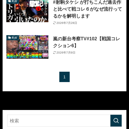
#射駒タケシ が打ちこんだ過去作
動画
と比べて戦コレ６がなぜ流行って
るかを解明します
2026年7月28日
嵐の新台考察TV#102【戦国コレ
動画
クション6】
2026年7月9日
1