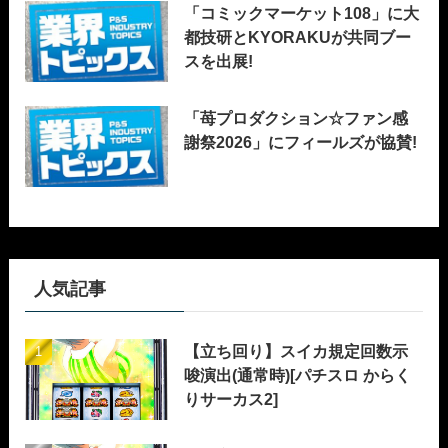
「コミックマーケット108」に大
都技研とKYORAKUが共同ブー
スを出展!
「苺プロダクション☆ファン感
謝祭2026」にフィールズが協賛!
人気記事
【立ち回り】スイカ規定回数示
唆演出(通常時)[パチスロ からく
りサーカス2]