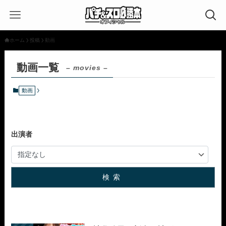
ホーム
投稿
動画
動画一覧
– movies –
動画
出演者
検索