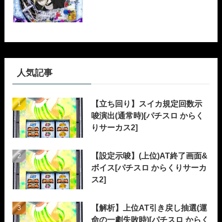
人気記事
【立ち回り】スイカ規定回数示
唆演出(通常時)[パチスロ からく
りサーカス2]
【設定示唆】(上位)AT終了画面&
ボイス[パチスロ からくりサーカ
ス2]
【解析】上位AT引き戻し抽選(運
命の一劇失敗時)[パチスロ からく