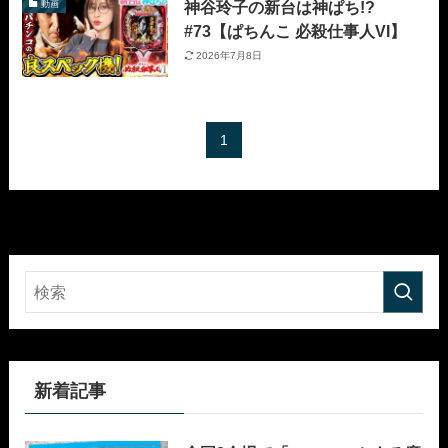
神谷玲子の新台は神ぱち!?
動画
#73【ぱちんこ 必殺仕事人VI】
2026年7月8日
1
新着記事